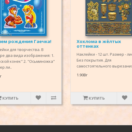
нем рождения Гаечка!
Хохлома в жёлтых
оттенках
ейки для творчества. В
Наклейки - 12 шт. Размер - ли
ре два вида изображения: 1.
Без покрытия. Для
ской конек" 2. "Осьминожка"
самостоятельного вырезания
ер ли..
1.90Br
r
КУПИТЬ
КУПИТЬ