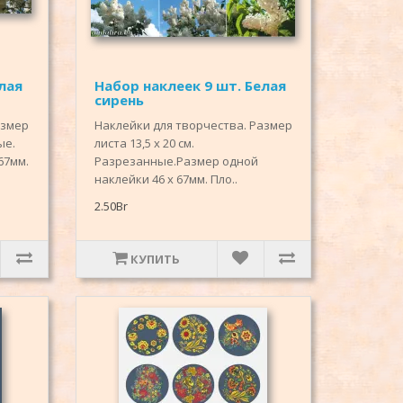
лая
Набор наклеек 9 шт. Белая
сирень
азмер
Наклейки для творчества. Размер
ые.
листа 13,5 х 20 см.
67мм.
Разрезанные.Размер одной
наклейки 46 х 67мм. Пло..
2.50Br
КУПИТЬ