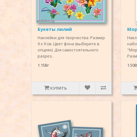
Букеты лилий
Мор
Наклейки для творчества. Размер
Накл
9 х 9 см. Цвет фона (выберите в
набо
опциях). Для самостоятельного
"Мор
разрез..
Разм
1.15Br
1.50B
КУПИТЬ