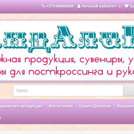
+375440000000
Личный кабинет
За
умажная продукция
Филателия
Скрап/Декупаж
Вышивк
а