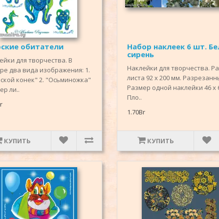
ские обитатели
Набор наклеек 6 шт. Бе
сирень
ейки для творчества. В
Наклейки для творчества. Р
ре два вида изображения: 1.
листа 92 х 200 мм. Разрезанн
ской конек" 2. "Осьминожка"
Размер одной наклейки 46 х 
ер ли..
Пло..
r
1.70Br
КУПИТЬ
КУПИТЬ