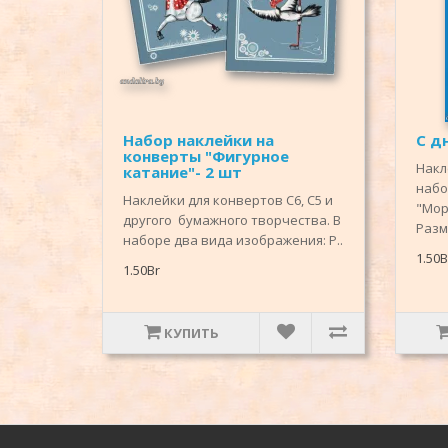
Набор наклейки на
С д
конверты "Фигурное
Накл
катание"- 2 шт
набо
Наклейки для конвертов С6, С5 и
"Мор
другого бумажного творчества. В
Разм
наборе два вида изображения: Р..
1.50B
1.50Br
КУПИТЬ