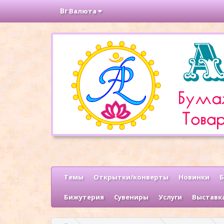
Br
Валюта
Темы
Открытки/конверты
Новинки
Б
Бижутерия
Сувениры
Услуги
Выставк