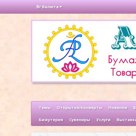
Br
Валюта
Темы
Открытки/конверты
Новинки
Б
Бижутерия
Сувениры
Услуги
Выставк