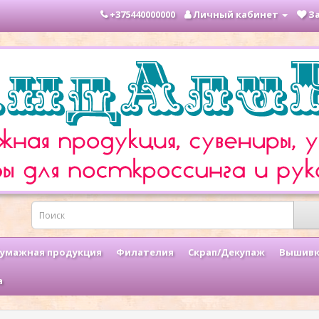
+375440000000
Личный кабинет
За
умажная продукция
Филателия
Скрап/Декупаж
Вышивк
а