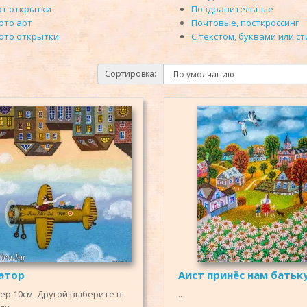
рт открытки
Поздравительные
ото арт
Почтовые, посткроссинг
ото открытки
С текстом, буквами или с
Сортировка:
атор
Аист принёс нам батьку
ер 10см. Другой выберите в
..