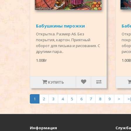
Бабушкины пирожки
Баб
Открытка. Размер А6. Без
Откр
покрытия, картон. Приятный
покр
оборот для письма и рисования. С
обор
другими пара..
рисов
1.00Br
1.00B
КУПИТЬ
1
2
3
4
5
6
7
8
9
>
>
Информация
Служба