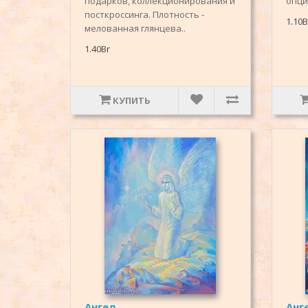
подарков, коллекционирования и
опция
посткроссинга. Плотность -
1.10B
мелованная глянцева..
1.40Br
КУПИТЬ
Ангел
Анг