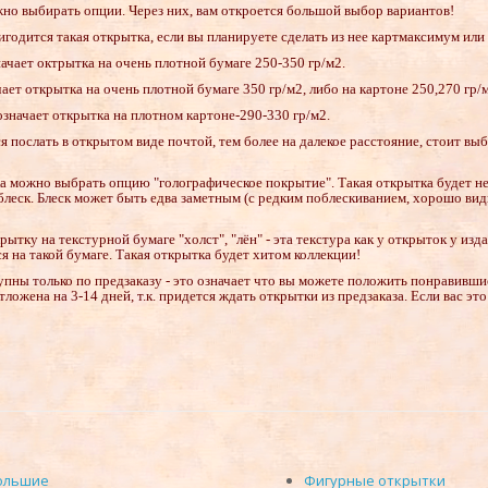
но выбирать опции. Через них, вам откроется большой выбор вариантов!
игодится такая открытка, если вы планируете сделать из нее картмаксимум или
ачает октрытка на очень плотной бумаге 250-350 гр/м2.
ает открытка на очень плотной бумаге 350 гр/м2, либо на картоне 250,270 гр/
значает открытка на плотном картоне-290-330 гр/м2.
я послать в открытом виде почтой, тем более на далекое расстояние, стоит в
а можно выбрать опцию "голографическое покрытие". Такая открытка будет н
блеск. Блеск может быть едва заметным (с редким поблескиванием, хорошо вид
ытку на текстурной бумаге "холст", "лён" - эта текстура как у открыток у из
я на такой бумаге. Такая открытка будет хитом коллекции!
упны только по
предзаказу
- это означает что вы можете положить понравившие
отложена на 3-14 дней, т.к. придется ждать открытки из предзаказа. Если вас э
ольшие
Фигурные открытки