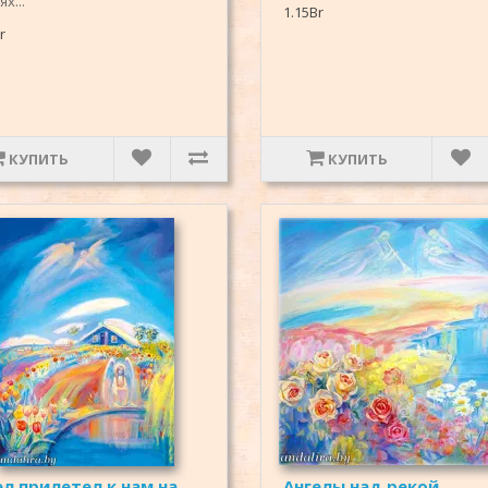
х...
1.15Br
r
КУПИТЬ
КУПИТЬ
ел прилетел к нам на
Ангелы над рекой