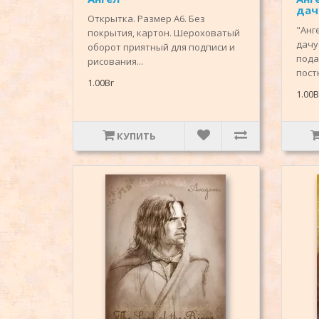
дач
Открытка. Размер А6. Без
"Анг
покрытия, картон. Шероховатый
дачу
оборот приятный для подписи и
пода
рисования...
постк
1.00Br
1.00B
КУПИТЬ