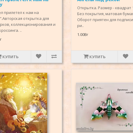
у
Открытка. Размер - квадрат 1
ел прилетел к нам на
Без покрытия, матовая бумаг
".Авторская открытка для
Оборот приятен для подписи
рков, коллекционирования и
ри..
россинга. ..
1.00Br
r
КУПИТЬ
КУПИТЬ