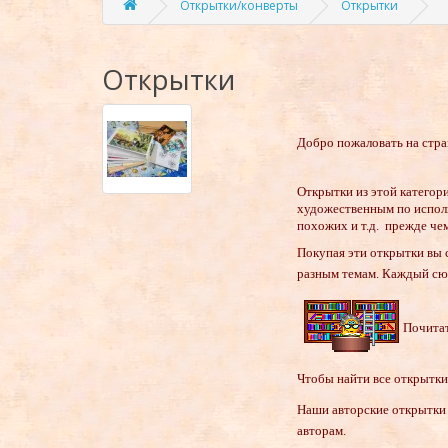
Открытки/конверты
Открытки
Открытки
Д
обро пожаловать на стр
Открытки из этой категори
художественным по испол
похожих и т.д. прежде чем
Покупая эти открытки вы 
разным темам.
Каждый сюж
Почита
Чтобы найти все открытки 
Наши авторские открытки 
авторам.