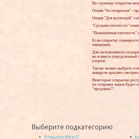
На странице открытки мож
Опция "без покрытия" - пр
Опция "Для коллекций" озн
"Средняя плотность" означ
"Повышенная плотность" о
Если открытку планируетс
глянцевая).
Для эксклюзивного подарк
но и иметь определенный 
узором.
Так же можно выбрать откр
акварели красиво смотрятс
Некоторые открытки дост
но отправка заказа будет 
"предзаказ"!
Выберите подкатегорию
Открытки КМ и СГ
Б