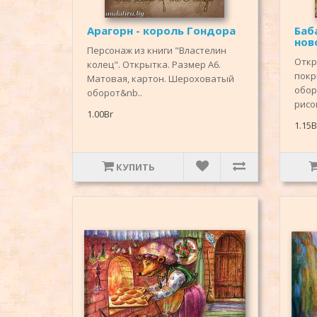
Арагорн - король Гондора
Баб
нов
Персонаж из книги "Властелин
Откр
колец". Открытка. Размер А6.
покр
Матовая, картон. Шероховатый
обор
оборот&nb..
рисов
1.00Br
1.15B
КУПИТЬ