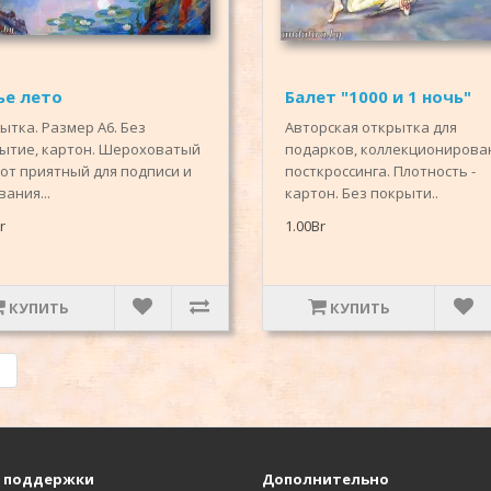
ье лето
Балет "1000 и 1 ночь"
ытка. Размер А6. Без
Авторская открытка для
ытие, картон. Шероховатый
подарков, коллекционирова
от приятный для подписи и
посткроссинга. Плотность -
ания...
картон. Без покрыти..
r
1.00Br
КУПИТЬ
КУПИТЬ
|
 поддержки
Дополнительно