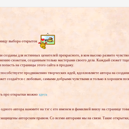
аницу выбора открыток
и созданы для истинных ценителей прекрасного, в ком высоко развито чувство
нению сюжетам, созданным только мастерами своего дела. Каждый сюжет тщат
 попасть на страницы этого сайта в продажу.
способствуете продвижению творческих идей, вдохновляете автора на создан
ет создаётся с любовью, самыми добрыми чувствами и только в хорошем поз
ть
про открытки можно
здесь
одного автора нажмите на тэг с его именем и фамилией внизу на странице това
защищены авторским правом. Со всеми авторами мы на связи. Такие открытки, 