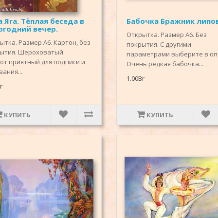
а Яга. Тёплая беседа в
Бабочка Бражник липо
огодний вечер.
Открытка. Размер А6. Без
ытка. Размер А6. Картон, без
покрытия. С другими
ытия. Шероховатый
параметрами выберите в оп
от приятный для подписи и
Очень редкая бабочка...
ания...
1.00Br
r
КУПИТЬ
КУПИТЬ